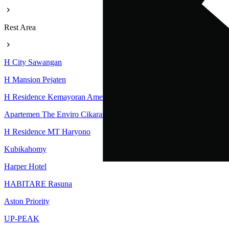
Rest Area
H City Sawangan
H Mansion Pejaten
H Residence Kemayoran Amethyst Tower
Apartemen The Enviro Cikarang
H Residence MT Haryono
Kubikahomy
Harper Hotel
HABITARE Rasuna
Aston Priority
UP-PEAK