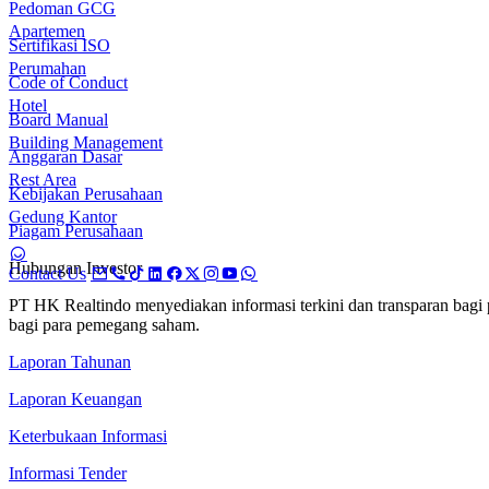
Pedoman GCG
Apartemen
Sertifikasi ISO
Perumahan
Code of Conduct
Hotel
Board Manual
Building Management
Anggaran Dasar
Rest Area
Kebijakan Perusahaan
Gedung Kantor
Piagam Perusahaan
Hubungan Investor
Contact Us
PT HK Realtindo menyediakan informasi terkini dan transparan bag
bagi para pemegang saham.
Laporan Tahunan
Laporan Keuangan
Keterbukaan Informasi
Informasi Tender