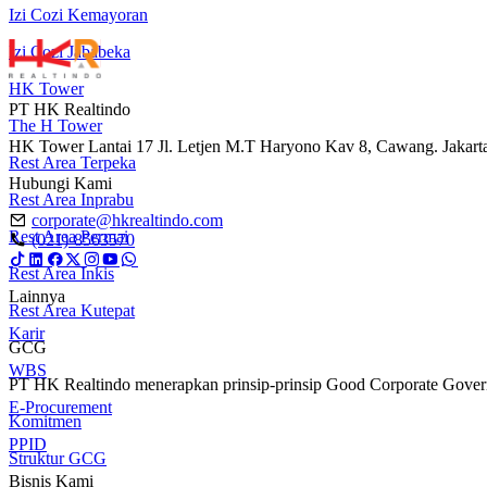
Izi Cozi Kemayoran
Izi Cozi Jababeka
HK Tower
PT HK Realtindo
The H Tower
HK Tower Lantai 17 Jl. Letjen M.T Haryono Kav 8, Cawang. Jakart
Rest Area Terpeka
Hubungi Kami
Rest Area Inprabu
corporate@hkrealtindo.com
Rest Area Permai
(021)-8563570
Rest Area Inkis
Lainnya
Rest Area Kutepat
Karir
GCG
WBS
PT HK Realtindo menerapkan prinsip-prinsip Good Corporate Governa
E-Procurement
Komitmen
PPID
Struktur GCG
Bisnis Kami