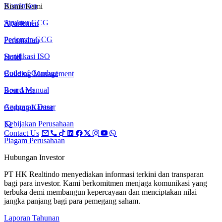
Komitmen
Bisnis Kami
Struktur GCG
Apartemen
Pedoman GCG
Perumahan
Sertifikasi ISO
Hotel
Code of Conduct
Building Management
Board Manual
Rest Area
Anggaran Dasar
Gedung Kantor
Kebijakan Perusahaan
Contact Us
Piagam Perusahaan
Hubungan Investor
PT HK Realtindo menyediakan informasi terkini dan transparan
bagi para investor. Kami berkomitmen menjaga komunikasi yang
terbuka demi membangun kepercayaan dan menciptakan nilai
jangka panjang bagi para pemegang saham.
Laporan Tahunan