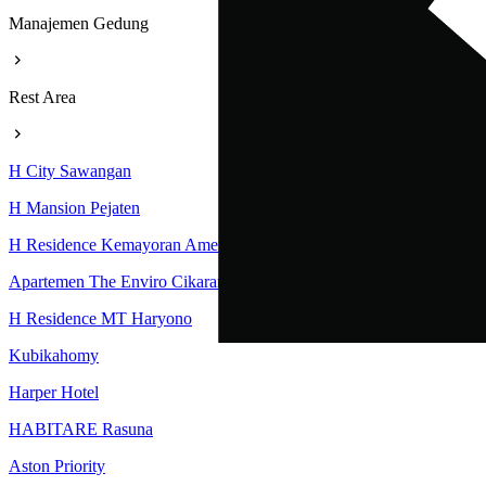
Manajemen Gedung
Rest Area
H City Sawangan
H Mansion Pejaten
H Residence Kemayoran Amethyst Tower
Apartemen The Enviro Cikarang
H Residence MT Haryono
Kubikahomy
Harper Hotel
HABITARE Rasuna
Aston Priority