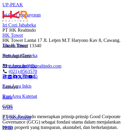
UP-PEAK
Izi Cozi Kemayoran
Izi Cozi Jababeka
PT HK Realtindo
HK Tower
HK Tower Lantai 17 Jl. Letjen M.T Haryono Kav 8, Cawang.
The H Tower
Jakarta Timur 13340
Rest Area Terpeka
Hubungi Kami
Rest Area Inprabu
corporate@hkrealtindo.com
(021)-8563570
Rest Area Permai
Rest Area Inkis
Lainnya
Rest Area Kutepat
Karir
GCG
WBS
PT HK Realtindo menerapkan prinsip-prinsip Good Corporate
E-Procurement
Governance (GCG) sebagai fondasi utama dalam menjalankan
bisnis properti yang transparan, akuntabel, dan berkelanjutan.
PPID