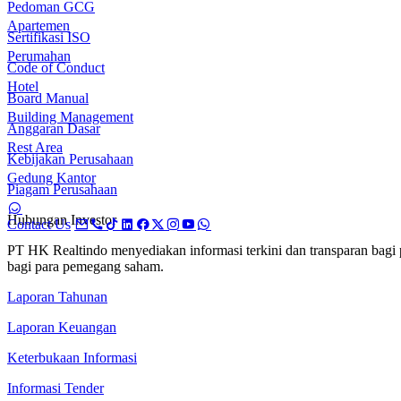
Pedoman GCG
Apartemen
Sertifikasi ISO
Perumahan
Code of Conduct
Hotel
Board Manual
Building Management
Anggaran Dasar
Rest Area
Kebijakan Perusahaan
Gedung Kantor
Piagam Perusahaan
Hubungan Investor
Contact Us
PT HK Realtindo menyediakan informasi terkini dan transparan bag
bagi para pemegang saham.
Laporan Tahunan
Laporan Keuangan
Keterbukaan Informasi
Informasi Tender