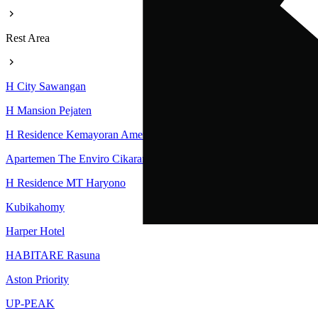
Rest Area
H City Sawangan
H Mansion Pejaten
H Residence Kemayoran Amethyst Tower
Apartemen The Enviro Cikarang
H Residence MT Haryono
Kubikahomy
Harper Hotel
HABITARE Rasuna
Aston Priority
UP-PEAK