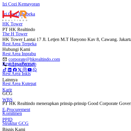
Izi Cozi Kemayoran
Izi Cozi Jababeka
HK Tower
PT HK Realtindo
The H Tower
HK Tower Lantai 17 Jl. Letjen M.T Haryono Kav 8, Cawang. Jakart
Rest Area Terpeka
Hubungi Kami
Rest Area Inprabu
corporate@hkrealtindo.com
Rest Area Permai
(021)-8563570
Rest Area Inkis
Lainnya
Rest Area Kutepat
Karir
GCG
WBS
PT HK Realtindo menerapkan prinsip-prinsip Good Corporate Governa
E-Procurement
Komitmen
PPID
Struktur GCG
Bisnis Kami