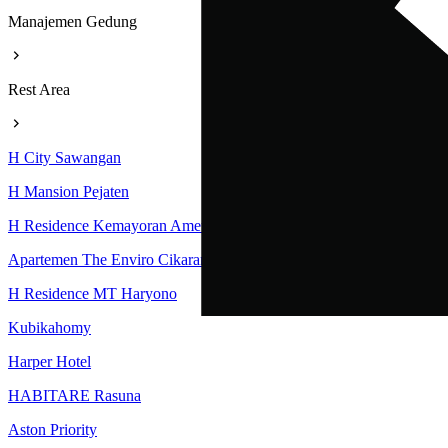
Manajemen Gedung
Rest Area
H City Sawangan
H Mansion Pejaten
H Residence Kemayoran Amethyst Tower
Apartemen The Enviro Cikarang
H Residence MT Haryono
Kubikahomy
Harper Hotel
HABITARE Rasuna
Aston Priority