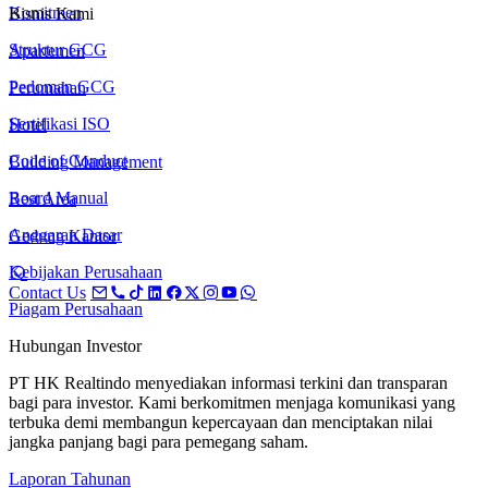
Komitmen
Bisnis Kami
Struktur GCG
Apartemen
Pedoman GCG
Perumahan
Sertifikasi ISO
Hotel
Code of Conduct
Building Management
Board Manual
Rest Area
Anggaran Dasar
Gedung Kantor
Kebijakan Perusahaan
Contact Us
Piagam Perusahaan
Hubungan Investor
PT HK Realtindo menyediakan informasi terkini dan transparan
bagi para investor. Kami berkomitmen menjaga komunikasi yang
terbuka demi membangun kepercayaan dan menciptakan nilai
jangka panjang bagi para pemegang saham.
Laporan Tahunan