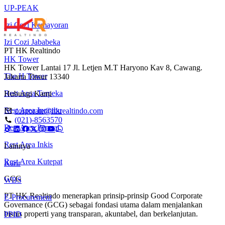
UP-PEAK
Izi Cozi Kemayoran
Izi Cozi Jababeka
PT HK Realtindo
HK Tower
HK Tower Lantai 17 Jl. Letjen M.T Haryono Kav 8, Cawang.
The H Tower
Jakarta Timur 13340
Rest Area Terpeka
Hubungi Kami
Rest Area Inprabu
corporate@hkrealtindo.com
(021)-8563570
Rest Area Permai
Rest Area Inkis
Lainnya
Rest Area Kutepat
Karir
GCG
WBS
PT HK Realtindo menerapkan prinsip-prinsip Good Corporate
E-Procurement
Governance (GCG) sebagai fondasi utama dalam menjalankan
bisnis properti yang transparan, akuntabel, dan berkelanjutan.
PPID