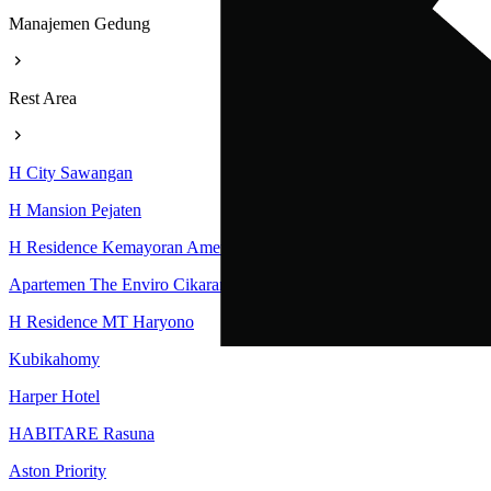
Manajemen Gedung
Rest Area
H City Sawangan
H Mansion Pejaten
H Residence Kemayoran Amethyst Tower
Apartemen The Enviro Cikarang
H Residence MT Haryono
Kubikahomy
Harper Hotel
HABITARE Rasuna
Aston Priority