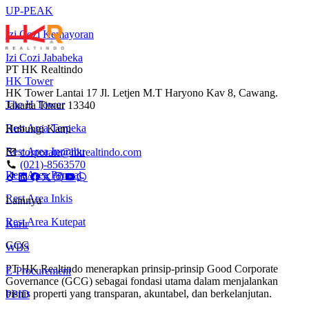
UP-PEAK
Izi Cozi Kemayoran
Izi Cozi Jababeka
PT HK Realtindo
HK Tower
HK Tower Lantai 17 Jl. Letjen M.T Haryono Kav 8, Cawang.
The H Tower
Jakarta Timur 13340
Rest Area Terpeka
Hubungi Kami
Rest Area Inprabu
corporate@hkrealtindo.com
(021)-8563570
Rest Area Permai
Rest Area Inkis
Lainnya
Rest Area Kutepat
Karir
GCG
WBS
PT HK Realtindo menerapkan prinsip-prinsip Good Corporate
E-Procurement
Governance (GCG) sebagai fondasi utama dalam menjalankan
bisnis properti yang transparan, akuntabel, dan berkelanjutan.
PPID