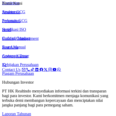
Komitmen
Bisnis Kami
Struktur GCG
Apartemen
Pedoman GCG
Perumahan
Sertifikasi ISO
Hotel
Code of Conduct
Building Management
Board Manual
Rest Area
Anggaran Dasar
Gedung Kantor
Kebijakan Perusahaan
Contact Us
Piagam Perusahaan
Hubungan Investor
PT HK Realtindo menyediakan informasi terkini dan transparan
bagi para investor. Kami berkomitmen menjaga komunikasi yang
terbuka demi membangun kepercayaan dan menciptakan nilai
jangka panjang bagi para pemegang saham.
Laporan Tahunan