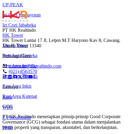
UP-PEAK
Izi Cozi Kemayoran
Izi Cozi Jababeka
PT HK Realtindo
HK Tower
HK Tower Lantai 17 Jl. Letjen M.T Haryono Kav 8, Cawang.
The H Tower
Jakarta Timur 13340
Rest Area Terpeka
Hubungi Kami
Rest Area Inprabu
corporate@hkrealtindo.com
(021)-8563570
Rest Area Permai
Rest Area Inkis
Lainnya
Rest Area Kutepat
Karir
GCG
WBS
PT HK Realtindo menerapkan prinsip-prinsip Good Corporate
E-Procurement
Governance (GCG) sebagai fondasi utama dalam menjalankan
bisnis properti yang transparan, akuntabel, dan berkelanjutan.
PPID