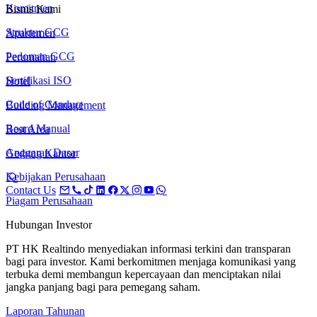
Komitmen
Bisnis Kami
Struktur GCG
Apartemen
Pedoman GCG
Perumahan
Sertifikasi ISO
Hotel
Code of Conduct
Building Management
Board Manual
Rest Area
Anggaran Dasar
Gedung Kantor
Kebijakan Perusahaan
Contact Us
Piagam Perusahaan
Hubungan Investor
PT HK Realtindo menyediakan informasi terkini dan transparan
bagi para investor. Kami berkomitmen menjaga komunikasi yang
terbuka demi membangun kepercayaan dan menciptakan nilai
jangka panjang bagi para pemegang saham.
Laporan Tahunan