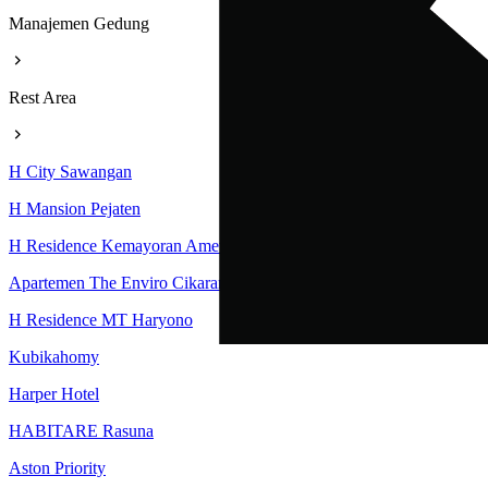
Manajemen Gedung
Rest Area
H City Sawangan
H Mansion Pejaten
H Residence Kemayoran Amethyst Tower
Apartemen The Enviro Cikarang
H Residence MT Haryono
Kubikahomy
Harper Hotel
HABITARE Rasuna
Aston Priority