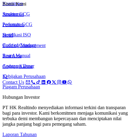
Komitmen
Bisnis Kami
Struktur GCG
Apartemen
Pedoman GCG
Perumahan
Sertifikasi ISO
Hotel
Code of Conduct
Building Management
Board Manual
Rest Area
Anggaran Dasar
Gedung Kantor
Kebijakan Perusahaan
Contact Us
Piagam Perusahaan
Hubungan Investor
PT HK Realtindo menyediakan informasi terkini dan transparan
bagi para investor. Kami berkomitmen menjaga komunikasi yang
terbuka demi membangun kepercayaan dan menciptakan nilai
jangka panjang bagi para pemegang saham.
Laporan Tahunan