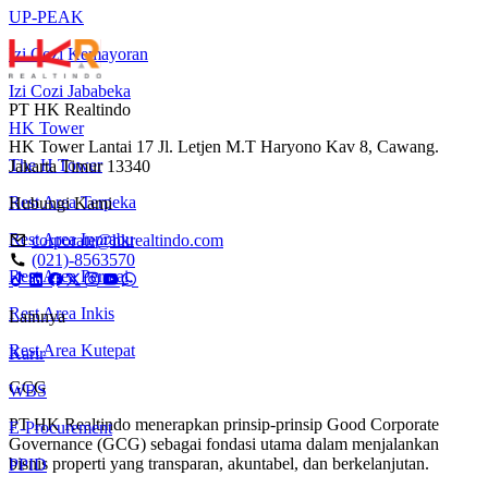
UP-PEAK
Izi Cozi Kemayoran
Izi Cozi Jababeka
PT HK Realtindo
HK Tower
HK Tower Lantai 17 Jl. Letjen M.T Haryono Kav 8, Cawang.
The H Tower
Jakarta Timur 13340
Rest Area Terpeka
Hubungi Kami
Rest Area Inprabu
corporate@hkrealtindo.com
(021)-8563570
Rest Area Permai
Rest Area Inkis
Lainnya
Rest Area Kutepat
Karir
GCG
WBS
PT HK Realtindo menerapkan prinsip-prinsip Good Corporate
E-Procurement
Governance (GCG) sebagai fondasi utama dalam menjalankan
bisnis properti yang transparan, akuntabel, dan berkelanjutan.
PPID