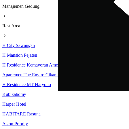
Manajemen Gedung
Rest Area
H City Sawangan
H Mansion Pejaten
H Residence Kemayoran Amethyst Tower
Apartemen The Enviro Cikarang
H Residence MT Haryono
Kubikahomy
Harper Hotel
HABITARE Rasuna
Aston Priority