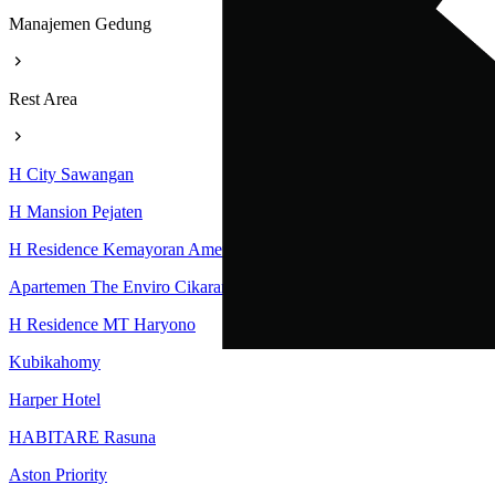
Manajemen Gedung
Rest Area
H City Sawangan
H Mansion Pejaten
H Residence Kemayoran Amethyst Tower
Apartemen The Enviro Cikarang
H Residence MT Haryono
Kubikahomy
Harper Hotel
HABITARE Rasuna
Aston Priority