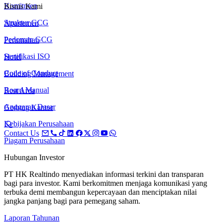
Komitmen
Bisnis Kami
Struktur GCG
Apartemen
Pedoman GCG
Perumahan
Sertifikasi ISO
Hotel
Code of Conduct
Building Management
Board Manual
Rest Area
Anggaran Dasar
Gedung Kantor
Kebijakan Perusahaan
Contact Us
Piagam Perusahaan
Hubungan Investor
PT HK Realtindo menyediakan informasi terkini dan transparan
bagi para investor. Kami berkomitmen menjaga komunikasi yang
terbuka demi membangun kepercayaan dan menciptakan nilai
jangka panjang bagi para pemegang saham.
Laporan Tahunan