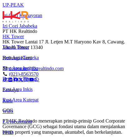
UP-PEAK
Izi Cozi Kemayoran
Izi Cozi Jababeka
PT HK Realtindo
HK Tower
HK Tower Lantai 17 Jl. Letjen M.T Haryono Kav 8, Cawang.
The H Tower
Jakarta Timur 13340
Rest Area Terpeka
Hubungi Kami
Rest Area Inprabu
corporate@hkrealtindo.com
(021)-8563570
Rest Area Permai
Rest Area Inkis
Lainnya
Rest Area Kutepat
Karir
GCG
WBS
PT HK Realtindo menerapkan prinsip-prinsip Good Corporate
E-Procurement
Governance (GCG) sebagai fondasi utama dalam menjalankan
bisnis properti yang transparan, akuntabel, dan berkelanjutan.
PPID