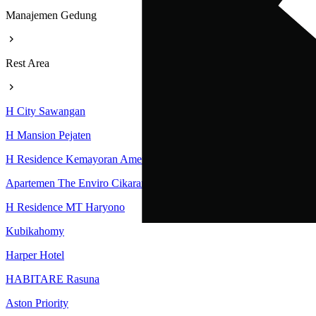
Manajemen Gedung
Rest Area
H City Sawangan
H Mansion Pejaten
H Residence Kemayoran Amethyst Tower
Apartemen The Enviro Cikarang
H Residence MT Haryono
Kubikahomy
Harper Hotel
HABITARE Rasuna
Aston Priority