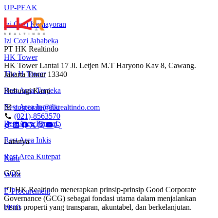
UP-PEAK
Izi Cozi Kemayoran
Izi Cozi Jababeka
PT HK Realtindo
HK Tower
HK Tower Lantai 17 Jl. Letjen M.T Haryono Kav 8, Cawang.
The H Tower
Jakarta Timur 13340
Rest Area Terpeka
Hubungi Kami
Rest Area Inprabu
corporate@hkrealtindo.com
(021)-8563570
Rest Area Permai
Rest Area Inkis
Lainnya
Rest Area Kutepat
Karir
GCG
WBS
PT HK Realtindo menerapkan prinsip-prinsip Good Corporate
E-Procurement
Governance (GCG) sebagai fondasi utama dalam menjalankan
bisnis properti yang transparan, akuntabel, dan berkelanjutan.
PPID