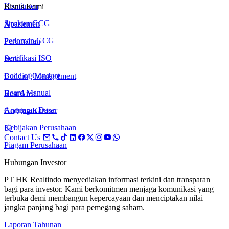
Komitmen
Bisnis Kami
Struktur GCG
Apartemen
Pedoman GCG
Perumahan
Sertifikasi ISO
Hotel
Code of Conduct
Building Management
Board Manual
Rest Area
Anggaran Dasar
Gedung Kantor
Kebijakan Perusahaan
Contact Us
Piagam Perusahaan
Hubungan Investor
PT HK Realtindo menyediakan informasi terkini dan transparan
bagi para investor. Kami berkomitmen menjaga komunikasi yang
terbuka demi membangun kepercayaan dan menciptakan nilai
jangka panjang bagi para pemegang saham.
Laporan Tahunan