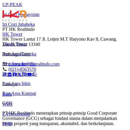
UP-PEAK
Izi Cozi Kemayoran
Izi Cozi Jababeka
PT HK Realtindo
HK Tower
HK Tower Lantai 17 Jl. Letjen M.T Haryono Kav 8, Cawang.
The H Tower
Jakarta Timur 13340
Rest Area Terpeka
Hubungi Kami
Rest Area Inprabu
corporate@hkrealtindo.com
(021)-8563570
Rest Area Permai
Rest Area Inkis
Lainnya
Rest Area Kutepat
Karir
GCG
WBS
PT HK Realtindo menerapkan prinsip-prinsip Good Corporate
E-Procurement
Governance (GCG) sebagai fondasi utama dalam menjalankan
bisnis properti yang transparan, akuntabel, dan berkelanjutan.
PPID