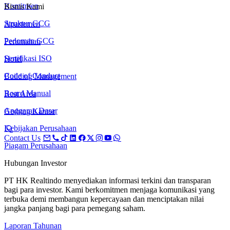
Komitmen
Bisnis Kami
Struktur GCG
Apartemen
Pedoman GCG
Perumahan
Sertifikasi ISO
Hotel
Code of Conduct
Building Management
Board Manual
Rest Area
Anggaran Dasar
Gedung Kantor
Kebijakan Perusahaan
Contact Us
Piagam Perusahaan
Hubungan Investor
PT HK Realtindo menyediakan informasi terkini dan transparan
bagi para investor. Kami berkomitmen menjaga komunikasi yang
terbuka demi membangun kepercayaan dan menciptakan nilai
jangka panjang bagi para pemegang saham.
Laporan Tahunan