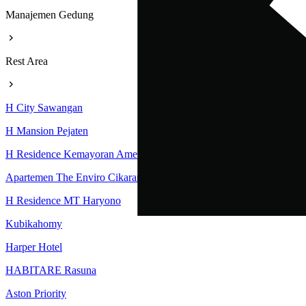
Manajemen Gedung
Rest Area
H City Sawangan
H Mansion Pejaten
H Residence Kemayoran Amethyst Tower
Apartemen The Enviro Cikarang
H Residence MT Haryono
Kubikahomy
Harper Hotel
HABITARE Rasuna
Aston Priority