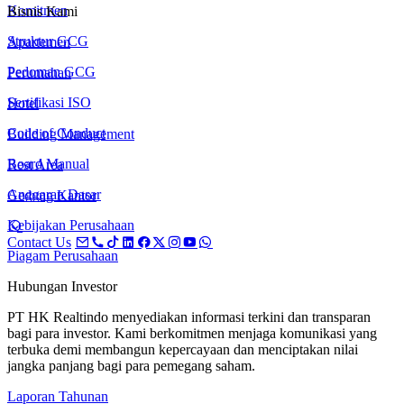
Komitmen
Bisnis Kami
Struktur GCG
Apartemen
Pedoman GCG
Perumahan
Sertifikasi ISO
Hotel
Code of Conduct
Building Management
Board Manual
Rest Area
Anggaran Dasar
Gedung Kantor
Kebijakan Perusahaan
Contact Us
Piagam Perusahaan
Hubungan Investor
PT HK Realtindo menyediakan informasi terkini dan transparan
bagi para investor. Kami berkomitmen menjaga komunikasi yang
terbuka demi membangun kepercayaan dan menciptakan nilai
jangka panjang bagi para pemegang saham.
Laporan Tahunan