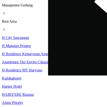
Manajemen Gedung
Rest Area
H City Sawangan
H Mansion Pejaten
H Residence Kemayoran Amethyst Tower
Apartemen The Enviro Cikarang
H Residence MT Haryono
Kubikahomy
Harper Hotel
HABITARE Rasuna
Aston Priority